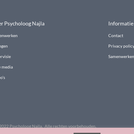
r Psycholoog Najla
Informatie
enwerken
Contact
ngen
Privacy polic
rvisie
Samenwerke
e media
o's
2022 Psycholoog Najla. Alle rechten voorbehouden.