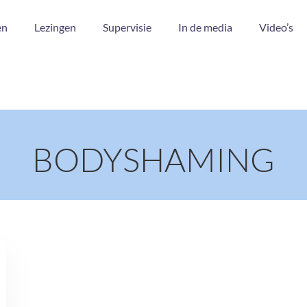
en
Lezingen
Supervisie
In de media
Video’s
BODYSHAMING