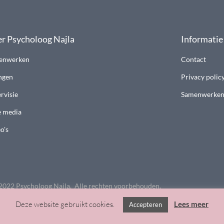
r Psycholoog Najla
Informatie
enwerken
Contact
ngen
Privacy polic
rvisie
Samenwerke
e media
o's
2022 Psycholoog Najla. Alle rechten voorbehouden.
Deze website gebruikt cookies.
Lees meer
Accepteren