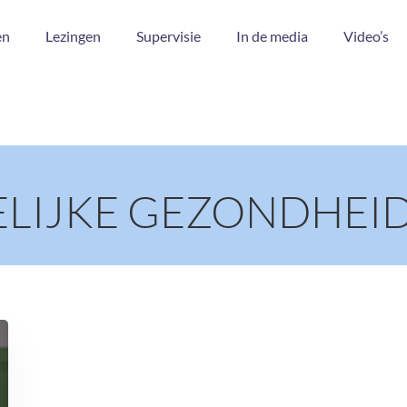
en
Lezingen
Supervisie
In de media
Video’s
ELIJKE GEZONDHEI