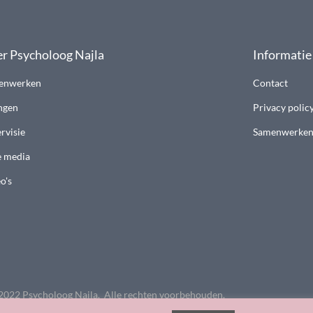
r Psycholoog Najla
Informatie
enwerken
Contact
ngen
Privacy polic
rvisie
Samenwerke
e media
o's
2022 Psycholoog Najla. Alle rechten voorbehouden.