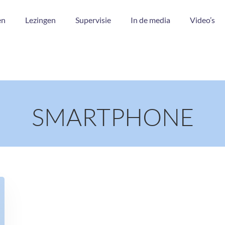
en
Lezingen
Supervisie
In de media
Video’s
SMARTPHONE