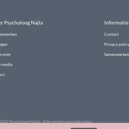
r Psycholoog Najla
Informatie
enwerken
Contact
ngen
Privacy polic
rvisie
Samenwerke
e media
o's
2022 Psycholoog Najla. Alle rechten voorbehouden.