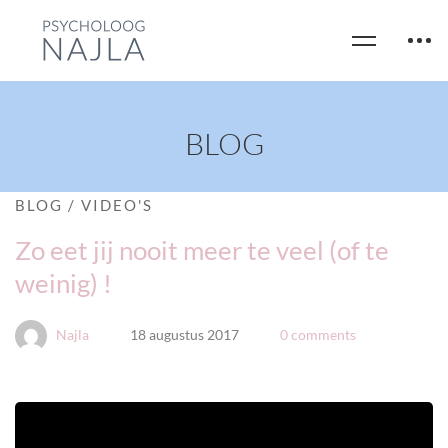
BLOG
BLOG
/
VIDEO'S
Zo eet jij nooit meer te veel (of te
weinig) !
Najla
18 augustus 2017
0 comments