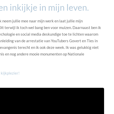
n inkijkje in mijn leven.
k neem jullie mee naar mijn werk en laat jullie mijn
t terwijl ik toch wel bang ben voor muizen. Daarnaast ben ik
ychologie en social media deskundige toe te lichten waarom
anleiding van de arrestatie van YouTubers Govert en Ties in
evangenis terecht en ik ook deze week. Ik was gelukkig niet
nis en nog andere mooie monumenten op Nationale
 kijkplezier!