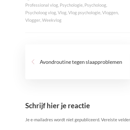
Professional vlog
,
Psychologie
,
Psycholoog
,
Psycholoog vlog
,
Vlog
,
Vlog psychologie
,
Vloggen
,
Vlogger
,
Weekvlog
Avondroutine tegen slaapproblemen
Schrijf hier je reactie
Je e-mailadres wordt niet gepubliceerd.
Vereiste velde