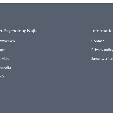
r Psycholoog Najla
Informatie
enwerken
Contact
ngen
Privacy polic
rvisie
Samenwerke
e media
o's