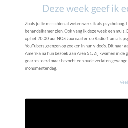
Deze week geef ik ee
Zoals jullie misschien al weten werk ik als psycholoog. I
behandelkamer zien. Ook vang ik deze week een muis. Di
op het 20:00 uur NOS Journaal en op Radio 1 om als ps
YouTubers grenzen op zoeken in hun video’s. Dit naar a
Amerika na hun bezoek aan Area 51. Zij kwamen in de g
gearresteerd maar bezocht een oude verlaten gevange
monumentendag.
Veel