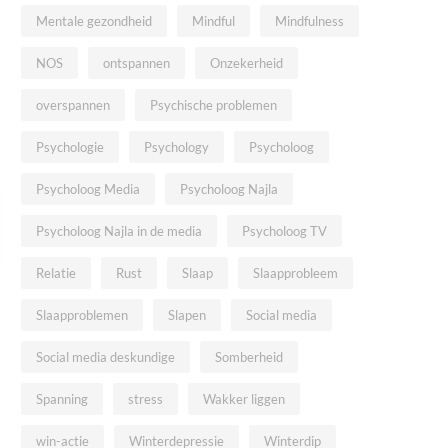
Mentale gezondheid
Mindful
Mindfulness
NOS
ontspannen
Onzekerheid
overspannen
Psychische problemen
Psychologie
Psychology
Psycholoog
Psycholoog Media
Psycholoog Najla
Psycholoog Najla in de media
Psycholoog TV
Relatie
Rust
Slaap
Slaapprobleem
Slaapproblemen
Slapen
Social media
Social media deskundige
Somberheid
Spanning
stress
Wakker liggen
win-actie
Winterdepressie
Winterdip