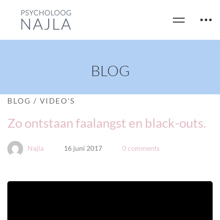
BLOG
BLOG
/
VIDEO'S
Zo ontstaan faalangst en black-outs.
Najla
16 juni 2017
0 comments