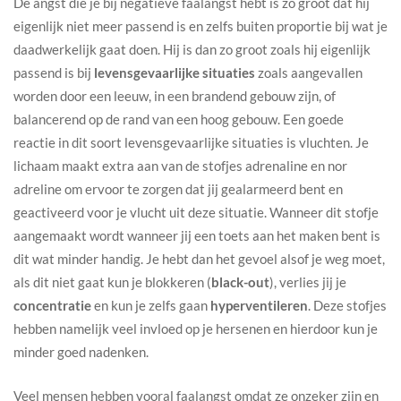
De angst die je bij negatieve faalangst hebt is zo groot dat hij
eigenlijk niet meer passend is en zelfs buiten proportie bij wat je
daadwerkelijk gaat doen. Hij is dan zo groot zoals hij eigenlijk
passend is bij
levensgevaarlijke situaties
zoals aangevallen
worden door een leeuw, in een brandend gebouw zijn, of
balancerend op de rand van een hoog gebouw. Een goede
reactie in dit soort levensgevaarlijke situaties is vluchten. Je
lichaam maakt extra aan van de stofjes adrenaline en nor
adreline om ervoor te zorgen dat jij gealarmeerd bent en
geactiveerd voor je vlucht uit deze situatie. Wanneer dit stofje
aangemaakt wordt wanneer jij een toets aan het maken bent is
dit wat minder handig. Je hebt dan het gevoel alsof je weg moet,
als dit niet gaat kun je blokkeren (
black-out
), verlies jij je
concentratie
en kun je zelfs gaan
hyperventileren
. Deze stofjes
hebben namelijk veel invloed op je hersenen en hierdoor kun je
minder goed nadenken.
Veel mensen hebben vooral faalangst omdat ze onzeker zijn en