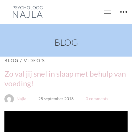
BLOG
BLOG
/
VIDEO'S
Zo val jij snel in slaap met behulp van
voeding!
Najla
28 september 2018
0 comments