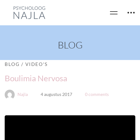
BLOG
BLOG
/
VIDEO'S
Boulimia Nervosa
Najla
4 augustus 2017
0 comments