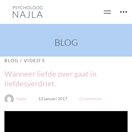
BLOG
BLOG
/
VIDEO'S
Wanneer liefde over gaat in
liefdesverdriet.
Najla
13 januari 2017
0 comments